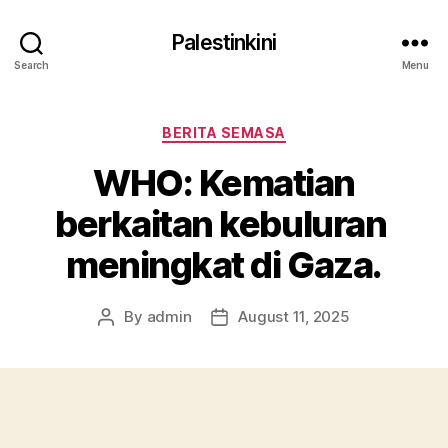
Palestinkini
Search
Menu
Categories
BERITA SEMASA
WHO: Kematian
berkaitan kebuluran
meningkat di Gaza.
By
admin
August 11, 2025
Post
Post
author
date