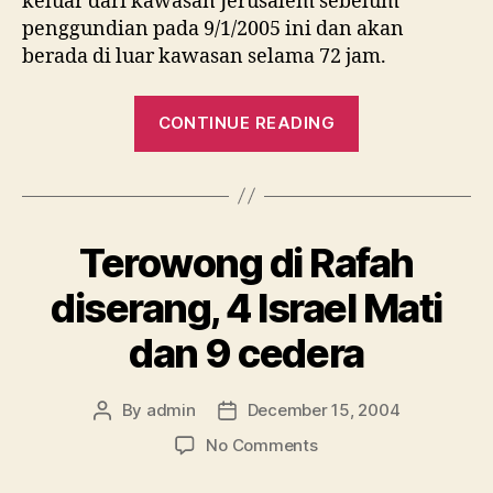
keluar dari kawasan Jerusalem sebelum
penggundian pada 9/1/2005 ini dan akan
berada di luar kawasan selama 72 jam.
“Jerusalem
CONTINUE READING
dikosongkan
Israel
untuk
proses
Terowong di Rafah
pengundian.”
diserang, 4 Israel Mati
dan 9 cedera
By
admin
December 15, 2004
Post
Post
author
date
on
No Comments
Terowong
di