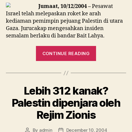
terselamat
Jumaat, 10/12/2004 –
Pesawat
dari
Israel telah melepaskan roket ke arah
serangan
kediaman pemimpin pejuang Palestin di utara
semalam
Gaza. Jurucakap mengesahkan insiden
(9/12/2004)
semalam berlaku di bandar Bait Lahya.
“Pejuang
CONTINUE READING
Palestin
terselamat
dari
serangan
Lebih 312 kanak?
semalam
(9/12/2004)”
Palestin dipenjara oleh
Rejim Zionis
By
admin
December 10, 2004
Post
Post