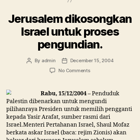
Israel
Bebaskan
Jerusalem dikosongkan
200
Tawanan
Israel untuk proses
Palestin”
pengundian.
By
admin
December 15, 2004
Post
Post
author
date
on
No Comments
Jerusalem
dikosongkan
Israel
Rabu, 15/12/2004 –
Penduduk
untuk
Palestin dibenarkan untuk mengundi
proses
pilihanraya Presiden untuk memilih pengganti
pengundian.
kepada Yasir Arafat, sumber rasmi dari
Israel.Menteri Pertahanan Israel, Shaul Mofaz
berkata askar Israel (baca: rejim Zionis) akan