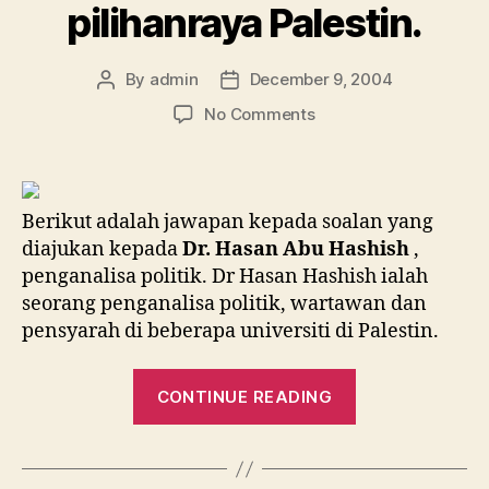
pilihanraya Palestin.
By
admin
December 9, 2004
Post
Post
author
date
on
No Comments
Penjelasan
HAMAS
tidak
menyertai
Berikut adalah jawapan kepada soalan yang
pilihanraya
diajukan kepada
Dr. Hasan Abu Hashish
,
Palestin.
penganalisa politik. Dr Hasan Hashish ialah
seorang penganalisa politik, wartawan dan
pensyarah di beberapa universiti di Palestin.
“Penjelasan
CONTINUE READING
HAMAS
tidak
menyertai