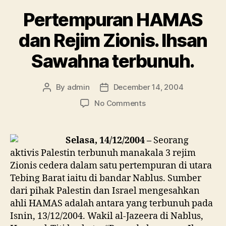
hampir
Pertempuran HAMAS
membunuh
anggota
dan Rejim Zionis. Ihsan
Hamas”
Sawahna terbunuh.
By
admin
December 14, 2004
Post
Post
author
date
on
No Comments
Pertempuran
HAMAS
dan
Selasa, 14/12/2004 –
Seorang
Rejim
aktivis Palestin terbunuh manakala 3 rejim
Zionis.
Zionis cedera dalam satu pertempuran di utara
Ihsan
Tebing Barat iaitu di bandar Nablus. Sumber
Sawahna
dari pihak Palestin dan Israel mengesahkan
terbunuh.
ahli HAMAS adalah antara yang terbunuh pada
Isnin, 13/12/2004. Wakil al-Jazeera di Nablus,