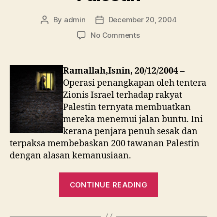
By
admin
December 20, 2004
Post
Post
author
date
on
No Comments
Penjara
Tak
Muat,
Ramallah,Isnin, 20/12/2004 –
Israel
Operasi penangkapan oleh tentera
Bebaskan
Zionis Israel terhadap rakyat
200
Palestin ternyata membuatkan
Tawanan
mereka menemui jalan buntu. Ini
Palestin
kerana penjara penuh sesak dan
terpaksa membebaskan 200 tawanan Palestin
dengan alasan kemanusiaan.
“Penjara
CONTINUE READING
Tak
Muat,