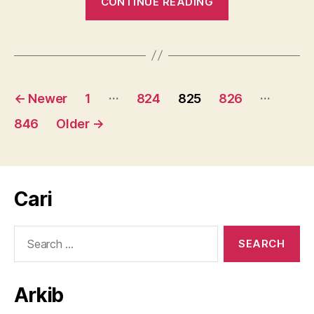
CONTINUE READING
anda
sanggup
meletupkan
diri
Posts
anda
…
…
←
Newer
1
824
825
826
sendiri
pagination
846
Older
→
?
–
Tim
Sebastian”
Cari
Search
for:
Arkib