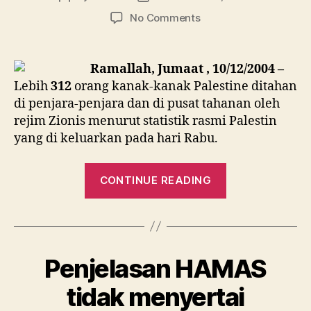
author
date
on
No Comments
Lebih
312
kanak?
Ramallah, Jumaat , 10/12/2004 –
Palestin
Lebih
312
orang kanak-kanak Palestine ditahan
dipenjara
di penjara-penjara dan di pusat tahanan oleh
oleh
rejim Zionis menurut statistik rasmi Palestin
Rejim
yang di keluarkan pada hari Rabu.
Zionis
“Lebih
CONTINUE READING
312
kanak?
Palestin
dipenjara
Penjelasan HAMAS
oleh
Rejim
tidak menyertai
Zionis”