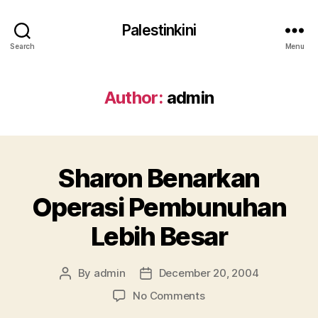
Palestinkini
Search
Menu
Author:
admin
Sharon Benarkan
Operasi Pembunuhan
Lebih Besar
By
admin
December 20, 2004
Post
Post
author
date
on
No Comments
Sharon