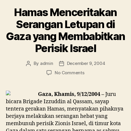
pilihanraya
Hamas Menceritakan
Palestin.”
Serangan Letupan di
Gaza yang Membabitkan
Perisik Israel
By
admin
December 9, 2004
Post
Post
author
date
on
No Comments
Hamas
Menceritakan
Serangan
Gaza, Khamis, 9/12/2004 –
Juru
Letupan
bicara Brigade Izzuddin al Qassam, sayap
di
tentera gerakan Hamas, menyatakan pihaknya
Gaza
berjaya melakukan serangan hebat yang
yang
membunuh perisik Zionis Israel, di timur kota
Membabitkan
Gaza dalam satu serangan bernama as sahmu
Perisik