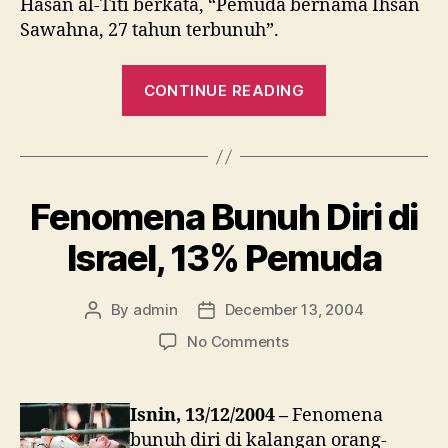
Hasan al-Titi berkata, “Pemuda bernama Ihsan
Sawahna, 27 tahun terbunuh”.
“Pertempuran
CONTINUE READING
HAMAS
dan
Rejim
Zionis.
Fenomena Bunuh Diri di
Ihsan
Sawahna
Israel, 13% Pemuda
terbunuh.”
By
admin
December 13, 2004
Post
Post
author
date
on
No Comments
Fenomena
Bunuh
Diri
Isnin, 13/12/2004 –
Fenomena
di
bunuh diri di kalangan orang-