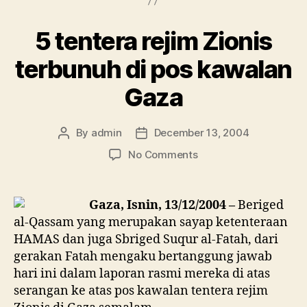
548
Siswa
5 tentera rejim Zionis
Sejak
Intifadah
terbunuh di pos kawalan
al
Gaza
Aqsa”
By
admin
December 13, 2004
Post
Post
author
date
on
No Comments
5
tentera
rejim
Gaza, Isnin, 13/12/2004 –
Beriged
Zionis
al-Qassam yang merupakan sayap ketenteraan
terbunuh
HAMAS dan juga Sbriged Suqur al-Fatah, dari
di
gerakan Fatah mengaku bertanggung jawab
pos
hari ini dalam laporan rasmi mereka di atas
kawalan
serangan ke atas pos kawalan tentera rejim
Gaza