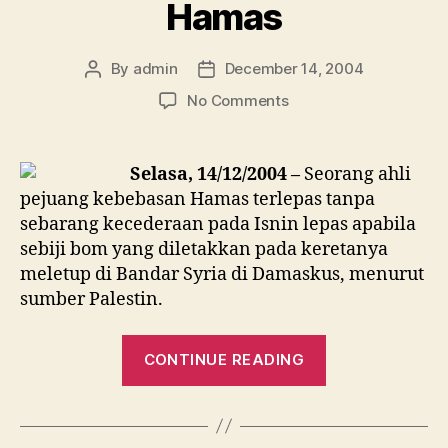
Hamas
By
admin
December 14, 2004
Post
Post
author
date
on
No Comments
Letupan
kereta
di
Selasa, 14/12/2004 –
Seorang ahli
Damaskus
pejuang kebebasan Hamas terlepas tanpa
hampir
sebarang kecederaan pada Isnin lepas apabila
membunuh
sebiji bom yang diletakkan pada keretanya
anggota
meletup di Bandar Syria di Damaskus, menurut
Hamas
sumber Palestin.
“Letupan
CONTINUE READING
kereta
di
Damaskus