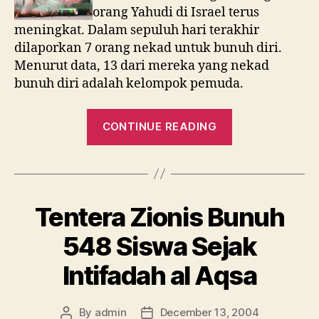
Israel,
orang Yahudi di Israel terus
13%
meningkat. Dalam sepuluh hari terakhir
Pemuda
dilaporkan 7 orang nekad untuk bunuh diri.
Menurut data, 13 dari mereka yang nekad
bunuh diri adalah kelompok pemuda.
“Fenomena
CONTINUE READING
Bunuh
Diri
di
Israel,
Tentera Zionis Bunuh
13%
Pemuda”
548 Siswa Sejak
Intifadah al Aqsa
By
admin
December 13, 2004
Post
Post