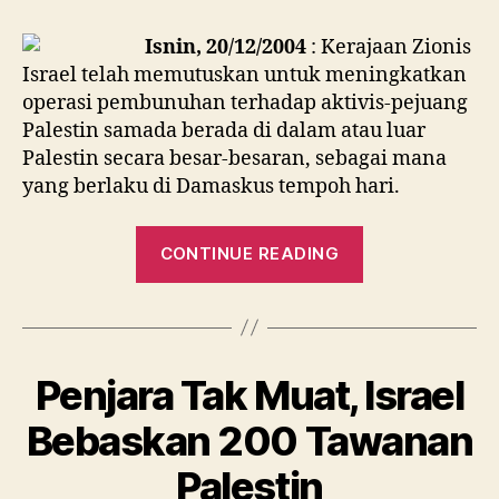
Benarkan
Operasi
Isnin, 20/12/2004
: Kerajaan Zionis
Pembunuhan
Israel telah memutuskan untuk meningkatkan
Lebih
operasi pembunuhan terhadap aktivis-pejuang
Besar
Palestin samada berada di dalam atau luar
Palestin secara besar-besaran, sebagai mana
yang berlaku di Damaskus tempoh hari.
“Sharon
CONTINUE READING
Benarkan
Operasi
Pembunuhan
Lebih
Penjara Tak Muat, Israel
Besar”
Bebaskan 200 Tawanan
Palestin