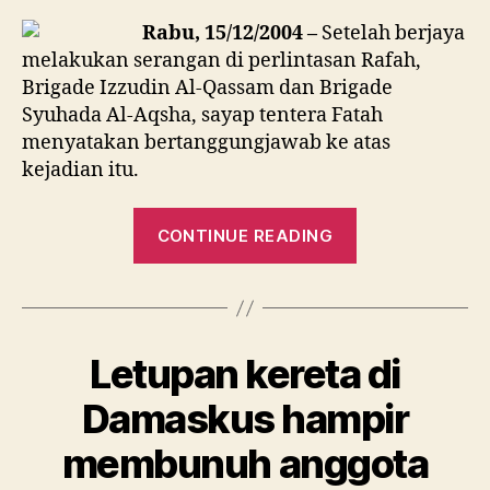
Rafah
Rabu, 15/12/2004 –
Setelah berjaya
diserang,
melakukan serangan di perlintasan Rafah,
4
Brigade Izzudin Al-Qassam dan Brigade
Israel
Syuhada Al-Aqsha, sayap tentera Fatah
Mati
menyatakan bertanggungjawab ke atas
dan
kejadian itu.
9
cedera
“Terowong
CONTINUE READING
di
Rafah
diserang,
4
Letupan kereta di
Israel
Mati
Damaskus hampir
dan
membunuh anggota
9
cedera”