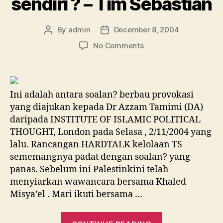
sendiri ? – Tim Sebastian
By
admin
December 8, 2004
Post
Post
author
date
on
No Comments
Adakah
anda
sanggup
meletupkan
Ini adalah antara soalan? berbau provokasi
diri
yang diajukan kepada Dr Azzam Tamimi (DA)
anda
daripada INSTITUTE OF ISLAMIC POLITICAL
sendiri
THOUGHT, London pada Selasa , 2/11/2004 yang
?
lalu. Rancangan HARDTALK kelolaan TS
–
Tim
sememangnya padat dengan soalan? yang
Sebastian
panas. Sebelum ini Palestinkini telah
menyiarkan wawancara bersama Khaled
Misya’el . Mari ikuti bersama …
“Adakah