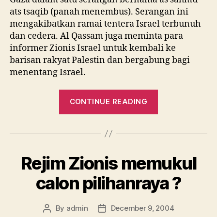
Israel
ats tsaqib (panah menembus). Serangan ini
mengakibatkan ramai tentera Israel terbunuh
dan cedera. Al Qassam juga meminta para
informer Zionis Israel untuk kembali ke
barisan rakyat Palestin dan bergabung bagi
menentang Israel.
“Hamas
CONTINUE READING
Menceritakan
Serangan
Letupan
di
Rejim Zionis memukul
Gaza
yang
calon pilihanraya ?
Membabitkan
Perisik
By
admin
December 9, 2004
Post
Post
Israel”