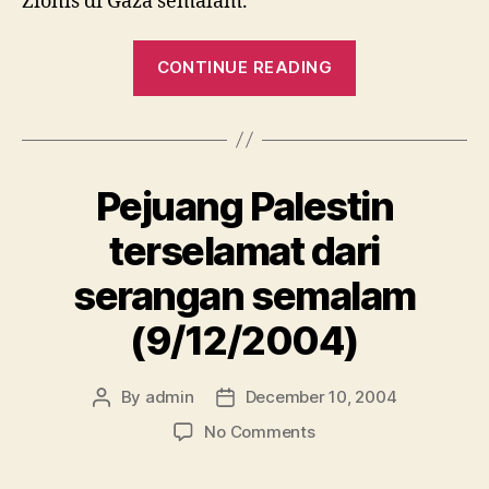
Zionis di Gaza semalam.
“5
CONTINUE READING
tentera
rejim
Zionis
terbunuh
Pejuang Palestin
di
pos
terselamat dari
kawalan
serangan semalam
Gaza”
(9/12/2004)
By
admin
December 10, 2004
Post
Post
author
date
on
No Comments
Pejuang
Palestin