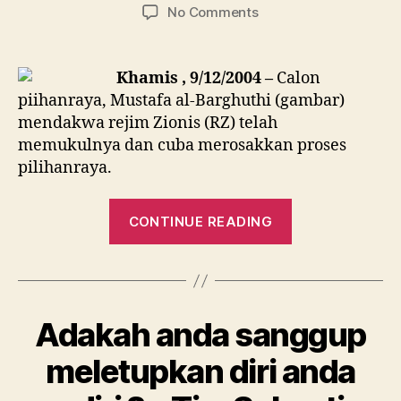
author
date
on
No Comments
Rejim
Zionis
memukul
Khamis , 9/12/2004 –
Calon
calon
piihanraya, Mustafa al-Barghuthi (gambar)
pilihanraya
mendakwa rejim Zionis (RZ) telah
?
memukulnya dan cuba merosakkan proses
pilihanraya.
“Rejim
CONTINUE READING
Zionis
memukul
calon
pilihanraya
Adakah anda sanggup
?”
meletupkan diri anda