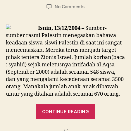
author
date
on
No Comments
Tentera
Zionis
Bunuh
Isnin, 13/12/2004 –
Sumber-
548
sumber rasmi Palestin menegaskan bahawa
Siswa
keadaan siswa-siswi Palestin di saat ini sangat
Sejak
mencemaskan. Mereka terus menjadi target
Intifadah
pihak tentera Zionis Israel. Jumlah korban(baca
al
: syahid) sejak meletusnya intifadah al Aqsa
Aqsa
(September 2000) adalah seramai 548 siswa,
dan yang mengalami kecederaan seramai 3500
orang. Manakala jumlah anak-anak dibawah
umur yang ditahan adalah seramai 670 orang.
“Tentera
CONTINUE READING
Zionis
Bunuh