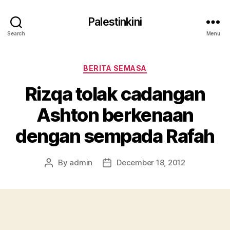
Palestinkini
Search
Menu
Categories
BERITA SEMASA
Rizqa tolak cadangan
Ashton berkenaan
dengan sempada Rafah
By
admin
December 18, 2012
Post
Post
author
date