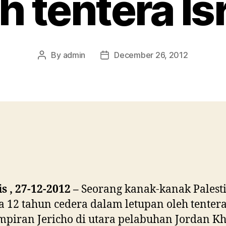
h tentera Is
By
admin
December 26, 2012
Post
Post
author
date
 , 27-12-2012 –
Seorang kanak-kanak Palest
a 12 tahun cedera dalam letupan oleh tentera
piran Jericho di utara pelabuhan Jordan K