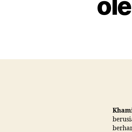
ole
Khamis
berusi
berham