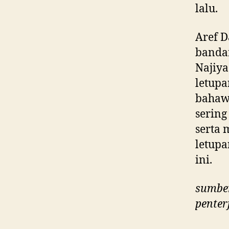
lalu.
Aref 
bandar
Najiya
letupa
bahawa
sering
serta
letupa
ini.
sumber
penter