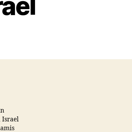
rael
in
 Israel
hamis