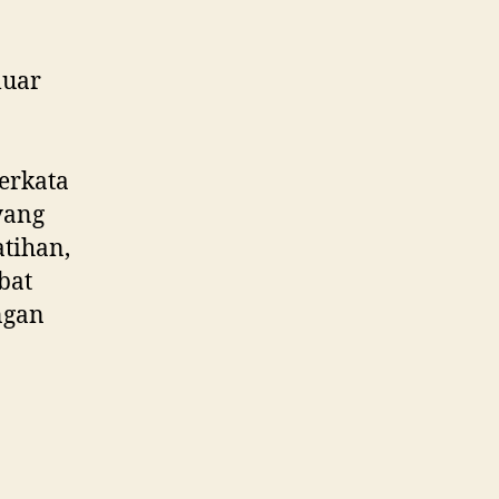
luar
berkata
yang
atihan,
bat
ngan