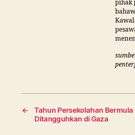
pihak
bahaw
Kawal
pesawa
menem
sumber
penter
←
Tahun Persekolahan Bermula d
Ditangguhkan di Gaza