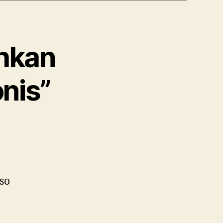
uhkan
nis”
 so