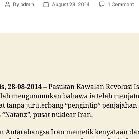
o
By
admin
August 28, 2014
1 Comment
Post
Post
Ir
author
date
ja
p
pe
Zi
, 28-08-2014 –
Pasukan Kawalan Revolusi Is
telah mengumumkan bahawa ia telah menjat
t tanpa juruterbang “pengintip” penjajahan 
s “Natanz”, pusat nuklear Iran.
n Antarabangsa Iran memetik kenyataan da