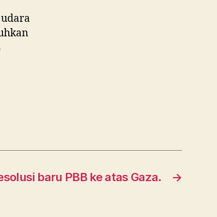
 udara
tuhkan
s
esolusi baru PBB ke atas Gaza.
→