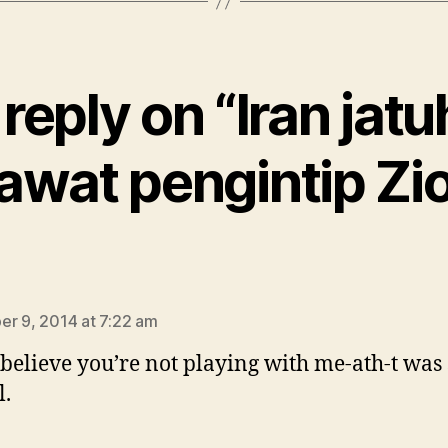
reply on “Iran jat
awat pengintip Zio
says:
r 9, 2014 at 7:22 am
t believe you’re not playing with me-ath-t was
l.