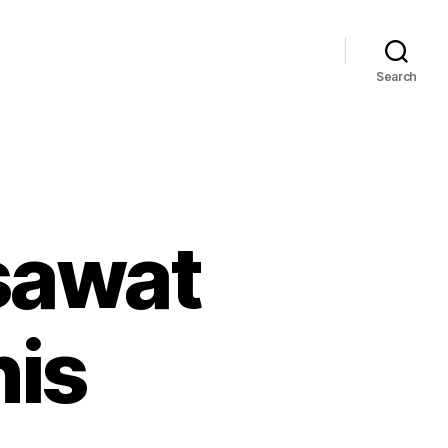
Search
sawat
nis