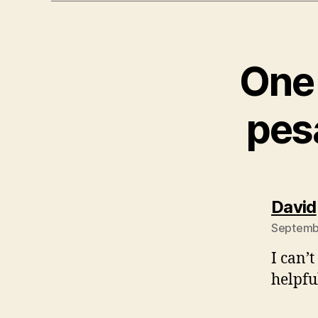
One 
pes
David
Septembe
I can’
helpfu