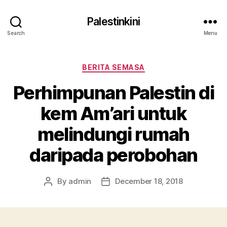
Palestinkini
Search
Menu
Categories
BERITA SEMASA
Perhimpunan Palestin di
kem Am’ari untuk
melindungi rumah
daripada perobohan
By
admin
December 18, 2018
Post
Post
author
date