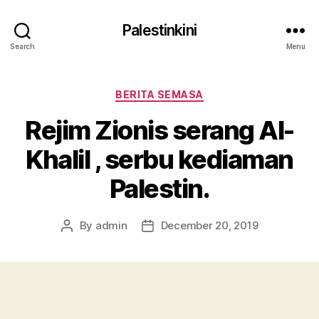
Palestinkini
Search
Menu
Categories
BERITA SEMASA
Rejim Zionis serang Al-
Khalil , serbu kediaman
Palestin.
By
admin
December 20, 2019
Post
Post
author
date