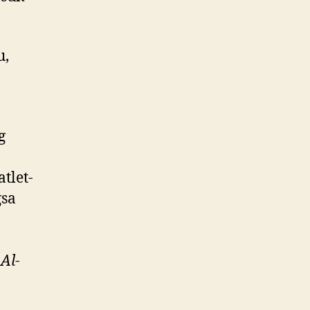
u,
ng
tlet-
gsa
Al-