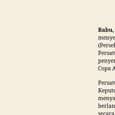
Rabu, 
menye
(Perse
Persat
penyer
Copa 
Persat
Keputu
menya
berlan
secara