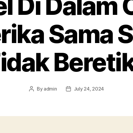
el Di Dalam
ika Sama S
idak Bereti
By
admin
July 24, 2024
Post
Post
author
date