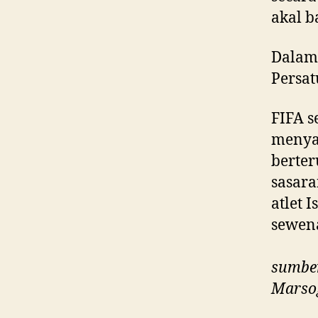
akal b
Dalam 
Persat
FIFA s
menya
berter
sasara
atlet 
sewen
sumber
Marso