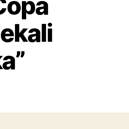
 Copa
ekali
ka”