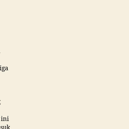
a
iga
g
 ini
asuk