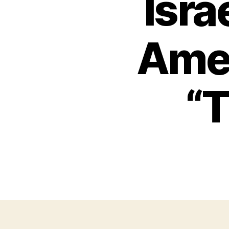
Isra
Amer
“T