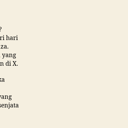
?
i hari
za.
a yang
n di X.
ka
yang
senjata