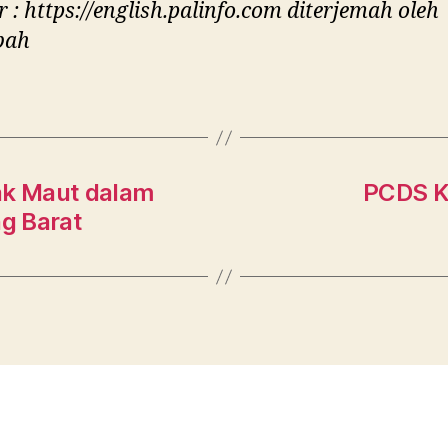
 : https://english.palinfo.com diterjemah oleh
bah
ak Maut dalam
PCDS K
ng Barat