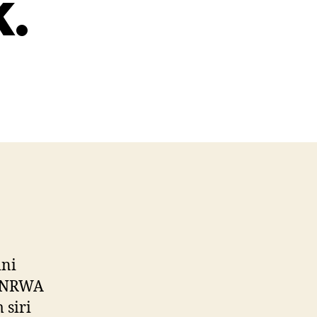
.
ini
 UNRWA
 siri