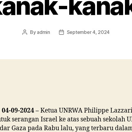
kanak-kanak
By
admin
September 4, 2024
Post
Post
author
date
 04-09-2024 –
Ketua UNRWA Philippe Lazzar
uk serangan Israel ke atas sebuah sekolah
dar Gaza pada Rabu lalu, yang terbaru dalam