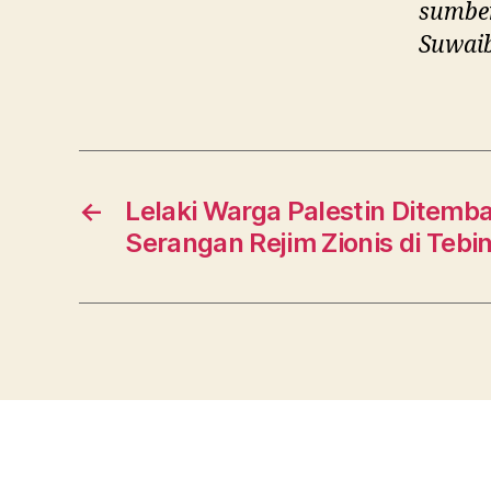
sumber
Suwai
←
Lelaki Warga Palestin Ditemb
Serangan Rejim Zionis di Tebi