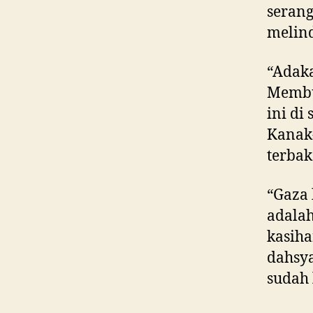
serang
melind
“Adaka
Membua
ini di
Kanak-
terbak
“Gaza 
adalah
kasiha
dahsya
sudah 