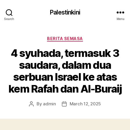
Palestinkini
Search
Menu
Categories
BERITA SEMASA
4 syuhada, termasuk 3
saudara, dalam dua
serbuan Israel ke atas
kem Rafah dan Al-Buraij
By
admin
March 12, 2025
Post
Post
author
date