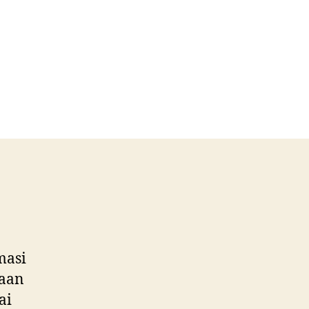
masi
baan
ai