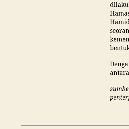
dilaku
Hamas 
Hamid 
seoran
kemena
bentuk
Denga
antara
sumber
penter