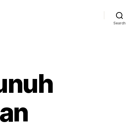
Search
bunuh
kan