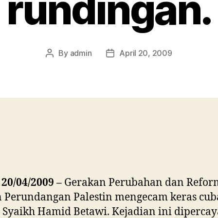
rundingan.
By
admin
April 20, 2009
Post
Post
author
date
 20/04/2009 –
Gerakan Perubahan dan Refor
 Perundangan Palestin mengecam keras cu
Syaikh Hamid Betawi. Kejadian ini dipercay