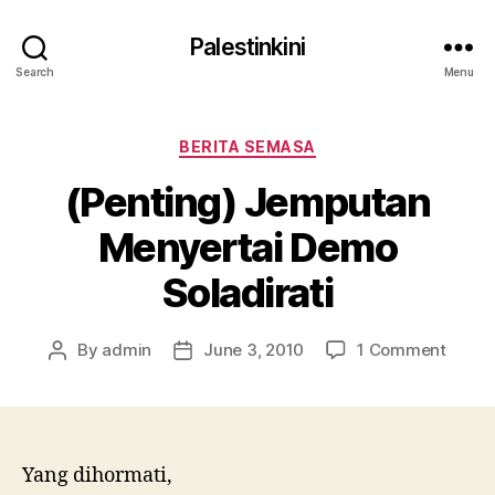
Palestinkini
Search
Menu
Categories
BERITA SEMASA
(Penting) Jemputan
Menyertai Demo
Soladirati
on
By
admin
June 3, 2010
1 Comment
Post
Post
(Penti
author
date
Jempu
Menye
Demo
Soladi
Yang dihormati,