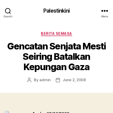
Palestinkini
Search
Menu
Categories
BERITA SEMASA
Gencatan Senjata Mesti
Seiring Batalkan
Kepungan Gaza
By
admin
June 2, 2008
Post
Post
author
date