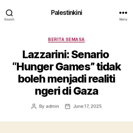
Palestinkini
Search
Menu
Categories
BERITA SEMASA
Lazzarini: Senario
“Hunger Games” tidak
boleh menjadi realiti
ngeri di Gaza
By
admin
June 17, 2025
Post
Post
author
date