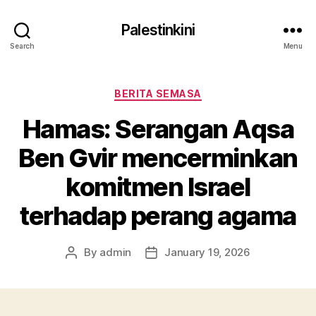
Palestinkini
Search
Menu
Categories
BERITA SEMASA
Hamas: Serangan Aqsa
Ben Gvir mencerminkan
komitmen Israel
terhadap perang agama
By
admin
January 19, 2026
Post
Post
author
date