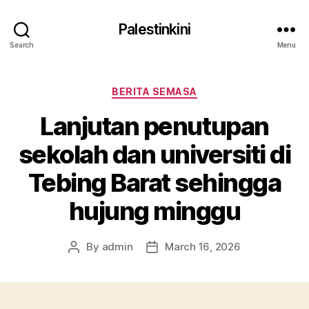
Palestinkini
Search
Menu
Categories
BERITA SEMASA
Lanjutan penutupan
sekolah dan universiti di
Tebing Barat sehingga
hujung minggu
By
admin
March 16, 2026
Post
Post
author
date