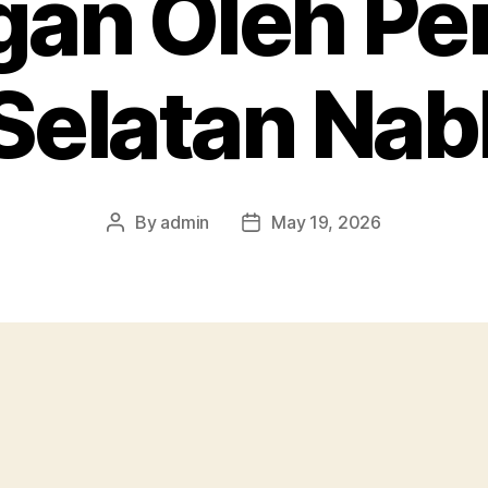
gan Oleh Pe
 Selatan Nab
By
admin
May 19, 2026
Post
Post
author
date