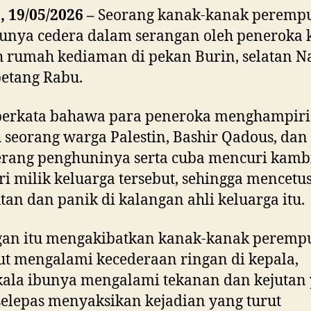
, 19/05/2026 –
Seorang kanak-kanak peremp
unya cedera dalam serangan oleh peneroka k
 rumah kediaman di pekan Burin, selatan Na
etang Rabu.
 berkata bahawa para peneroka menghampiri
seorang warga Palestin, Bashir Qadous, dan
rang penghuninya serta cuba mencuri kamb
iri milik keluarga tersebut, sehingga mencetu
tan dan panik di kalangan ahli keluarga itu.
gan itu mengakibatkan kanak-kanak peremp
ut mengalami kecederaan ringan di kepala,
ala ibunya mengalami tekanan dan kejutan
selepas menyaksikan kejadian yang turut