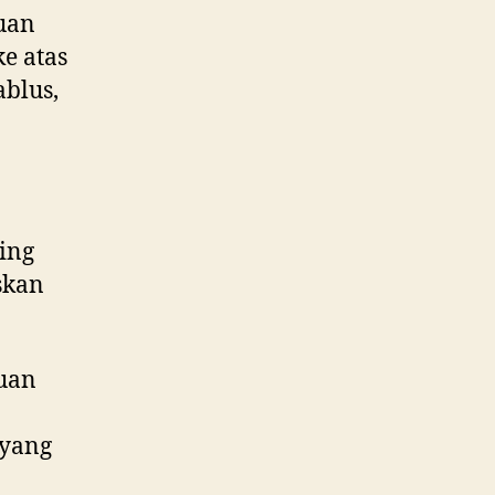
uan
e atas
blus,
ing
skan
uan
 yang