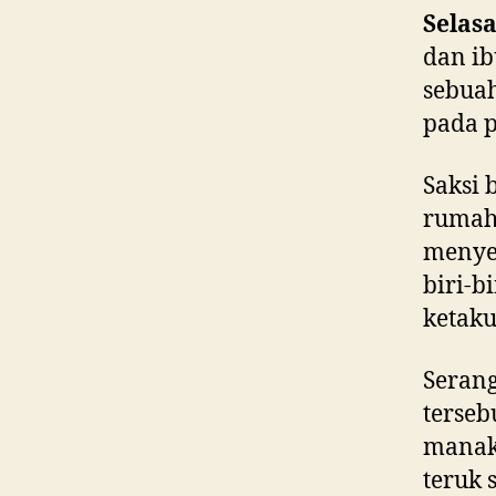
Selasa
dan ib
sebuah
pada p
Saksi
rumah 
menye
biri-b
ketaku
Seran
terseb
manak
teruk 