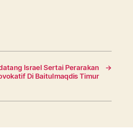
atang Israel Sertai Perarakan
→
vokatif Di Baitulmaqdis Timur