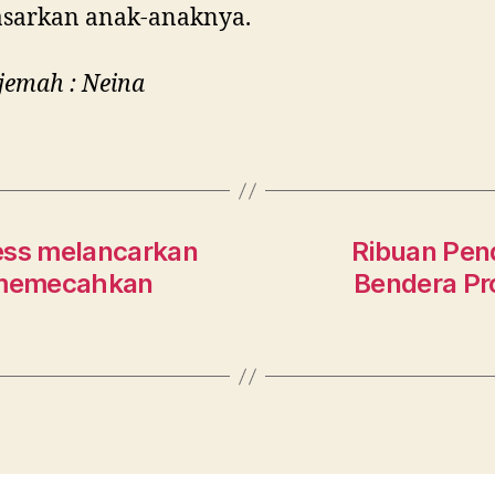
sarkan anak-anaknya.
jemah : Neina
ness melancarkan
Ribuan Pend
k memecahkan
Bendera Pro