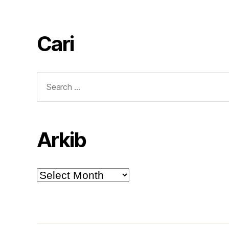
Cari
Search
for:
Arkib
Arkib