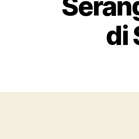
Seran
di