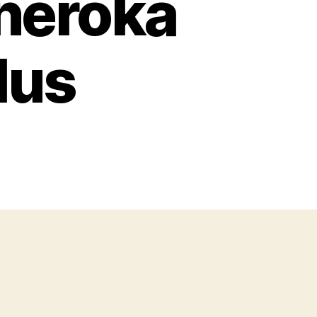
neroka
lus