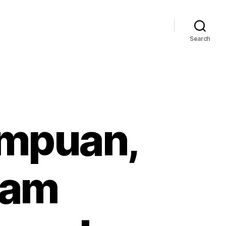
Search
empuan,
lam