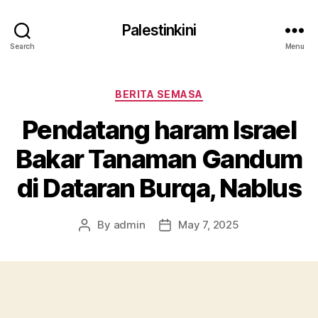
Palestinkini
Search
Menu
Categories
BERITA SEMASA
Pendatang haram Israel
Bakar Tanaman Gandum
di Dataran Burqa, Nablus
By
admin
May 7, 2025
Post
Post
author
date