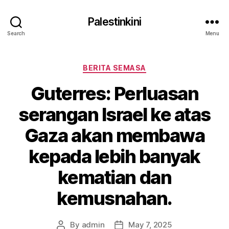
Palestinkini
Search
Menu
Categories
BERITA SEMASA
Guterres: Perluasan
serangan Israel ke atas
Gaza akan membawa
kepada lebih banyak
kematian dan
kemusnahan.
By
admin
May 7, 2025
Post
Post