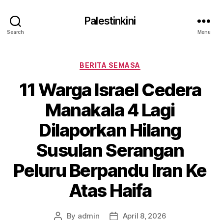
Palestinkini
Search
Menu
Categories
BERITA SEMASA
11 Warga Israel Cedera
Manakala 4 Lagi
Dilaporkan Hilang
Susulan Serangan
Peluru Berpandu Iran Ke
Atas Haifa
By
admin
April 8, 2026
Post
Post