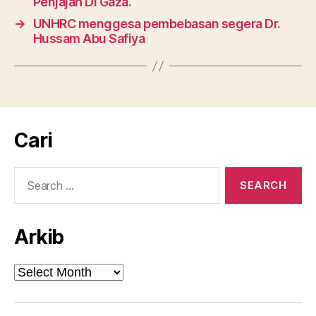
Penjajah Di Gaza.
→
UNHRC menggesa pembebasan segera Dr.
Hussam Abu Safiya
Cari
Search
for:
Arkib
Arkib