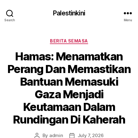
Palestinkini
Search
Menu
Categories
BERITA SEMASA
Hamas: Menamatkan
Perang Dan Memastikan
Bantuan Memasuki
Gaza Menjadi
Keutamaan Dalam
Rundingan Di Kaherah
By
admin
July 7, 2026
Post
Post